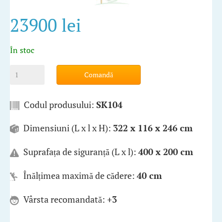
23900 lei
În stoc
Comandă
Codul produsului:
SK104
Dimensiuni (L x l x H):
322 x 116 x 246 cm
Suprafața de siguranță (L x l):
400 x 200 cm
Înălțimea maximă de cădere:
40 cm
Vârsta recomandată:
+3