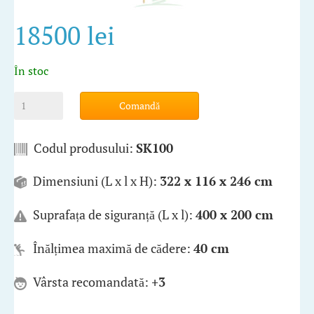
18500 lei
În stoc
Comandă
Codul produsului:
SK100
Dimensiuni (L x l x H):
322 x 116 x 246 cm
Suprafața de siguranță (L x l):
400 x 200 cm
Înălțimea maximă de cădere:
40 cm
Vârsta recomandată:
+3