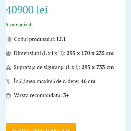
40900 lei
Stoc epuizat
Codul produsului:
LL1
Dimensiuni (L x l x H):
295 x 170 x 235 cm
Suprafața de siguranță (L x l):
295 x 733 cm
Înălțimea maximă de cădere:
46 cm
Vârsta recomandată:
3+
PENTRU DETALII APELAȚI