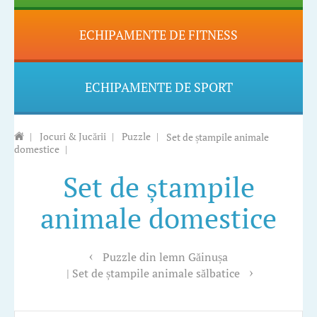
ECHIPAMENTE DE FITNESS
ECHIPAMENTE DE SPORT
|
Jocuri & Jucării
|
Puzzle
|
Set de ștampile animale
domestice
|
Set de ștampile
animale domestice
Puzzle din lemn Găinușa
Set de ștampile animale sălbatice