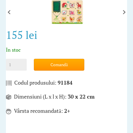
155 lei
În stoc
Comandă
Codul produsului:
91184
Dimensiuni (L x l x H):
30 x 22 cm
Vârsta recomandată:
2+